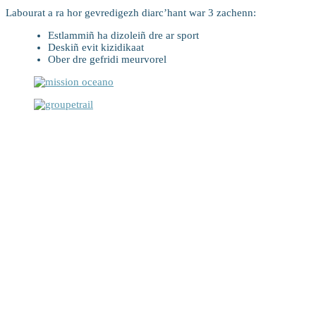
Labourat a ra hor gevredigezh diarc’hant war 3 zachenn:
Estlammiñ ha dizoleiñ dre ar sport
Deskiñ evit kizidikaat
Ober dre gefridi meurvorel