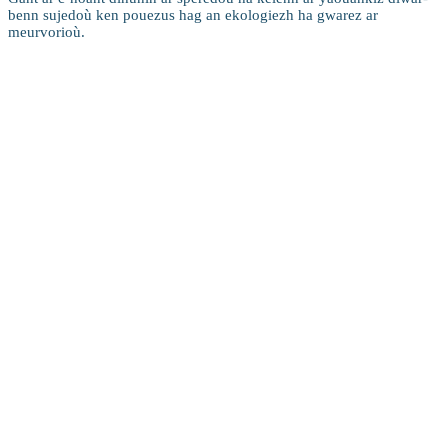
benn sujedoù ken pouezus hag an ekologiezh ha gwarez ar
meurvorioù.
Hor obererezhioù