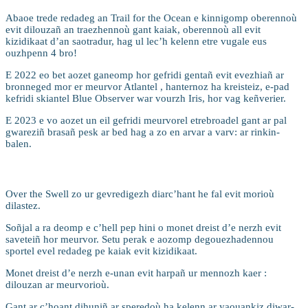
Abaoe trede redadeg an Trail for the Ocean e kinnigomp oberennoù
evit dilouzañ an traezhennoù gant kaiak, oberennoù all evit
kizidikaat d’an saotradur, hag ul lec’h kelenn etre vugale eus
ouzhpenn 4 bro!
E 2022 eo bet aozet ganeomp hor gefridi gentañ evit evezhiañ ar
bronneged mor er meurvor Atlantel , hanternoz ha kreisteiz, e-pad
kefridi skiantel Blue Observer war vourzh Iris, hor vag keñverier.
E 2023 e vo aozet un eil gefridi meurvorel etrebroadel gant ar pal
gwareziñ brasañ pesk ar bed hag a zo en arvar a varv: ar rinkin-
balen.
Hon talvoudegezhioù
Over the Swell zo ur gevredigezh diarc’hant he fal evit morioù
dilastez.
Soñjal a ra deomp e c’hell pep hini o monet dreist d’e nerzh evit
saveteiñ hor meurvor. Setu perak e aozomp degouezhadennou
sportel evel redadeg pe kaiak evit kizidikaat.
Monet dreist d’e nerzh e-unan evit harpañ ur mennozh kaer :
dilouzan ar meurvorioù.
Gant ar c’hoant dihuniñ ar speredoù ha kelenn ar yaouankiz diwar-