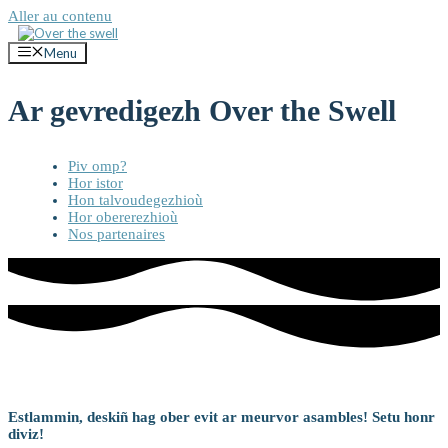
Aller au contenu
Menu
Ar gevredigezh Over the Swell
Piv omp?
Hor istor
Hon talvoudegezhioù
Hor obererezhioù
Nos partenaires
Piv omp ?
Estlammin, deskiñ hag ober evit ar meurvor asambles! Setu honr
diviz!