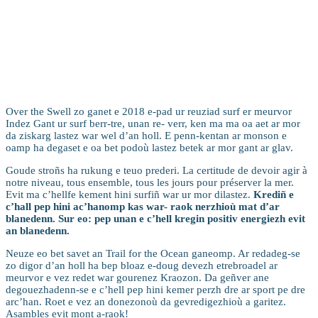
Hor istor
Over the Swell zo ganet e 2018 e-pad ur reuziad surf er meurvor
Indez Gant ur surf berr-tre, unan re- verr, ken ma ma oa aet ar mor
da ziskarg lastez war wel d’an holl. E penn-kentan ar monson e
oamp ha degaset e oa bet podoù lastez betek ar mor gant ar glav.
Goude stroñs ha rukung e teuo prederi. La certitude de devoir agir à
notre niveau, tous ensemble, tous les jours pour préserver la mer.
Evit ma c’hellfe kement hini surfiñ war ur mor dilastez.
Krediñ e
c’hall pep hini ac’hanomp kas war- raok nerzhioù mat d’ar
blanedenn. Sur eo: pep unan e c’hell kregin positiv energiezh evit
an blanedenn.
Neuze eo bet savet an Trail for the Ocean ganeomp. Ar redadeg-se
zo digor d’an holl ha bep bloaz e-doug devezh etrebroadel ar
meurvor e vez redet war gourenez Kraozon. Da geñver ane
degouezhadenn-se e c’hell pep hini kemer perzh dre ar sport pe dre
arc’han. Roet e vez an donezonoù da gevredigezhioù a garitez.
Asambles evit mont a-raok!