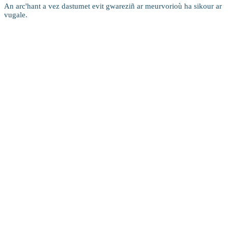
An arc'hant a vez dastumet evit gwareziñ ar meurvorioù ha sikour ar
vugale.